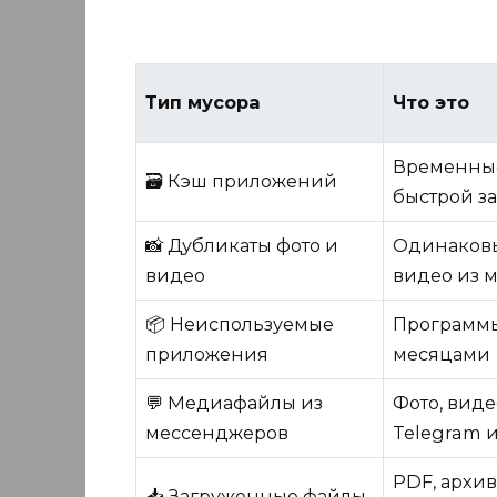
Тип мусора
Что это
Временные
🗃️ Кэш приложений
быстрой з
📸 Дубликаты фото и
Одинаковы
видео
видео из 
📦 Неиспользуемые
Программы
приложения
месяцами
💬 Медиафайлы из
Фото, виде
мессенджеров
Telegram и
PDF, архив
📥 Загруженные файлы