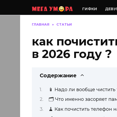
Перейти
к
ГИФКИ
ДЕВ
содержанию
ГЛАВНАЯ
»
СТАТЬИ
как почистит
в 2026 году ?
Содержание
📱 Надо ли вообще чистить
🗂️ Что именно засоряет па
🧹 Как почистить телефон н