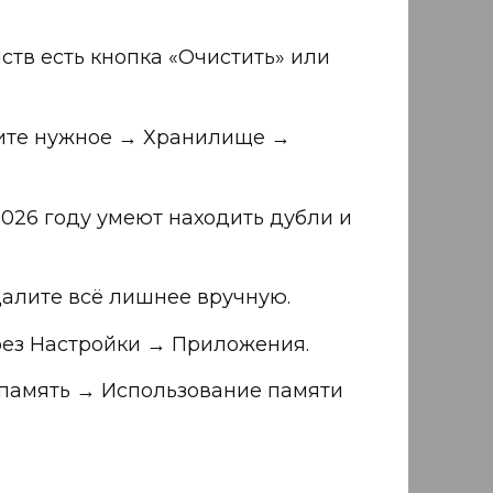
тв есть кнопка «Очистить» или
ите нужное → Хранилище →
026 году умеют находить дубли и
далите всё лишнее вручную.
рез Настройки → Приложения.
 память → Использование памяти