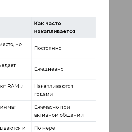
Как часто
накапливается
есто, но
Постоянно
ъедает
Ежедневно
яют RAM и
Накапливаются
годами
ин чат
Ежечасно при
активном общении
бываются и
По мере