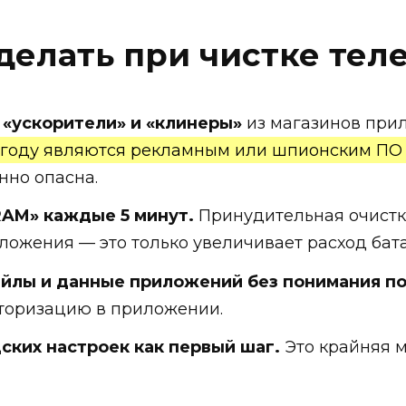
 делать при чистке тел
 «ускорители» и «клинеры»
из магазинов пр
 году являются рекламным или шпионским ПО
енно опасна.
AM» каждые 5 минут.
Принудительная очистк
ложения — это только увеличивает расход бат
йлы и данные приложений без понимания п
вторизацию в приложении.
ских настроек как первый шаг.
Это крайняя м