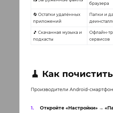
браузера
🔄 Остатки удалённых
Папки и д
приложений
деинстал
🎵 Скачанная музыка и
Офлайн-тр
подкасты
сервисов
🧹 Как почистить
Производители Android-смартфоно
Откройте «Настройки» → «Па