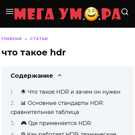
Перейти
к
содержанию
ГЛАВНАЯ
»
СТАТЬИ
что такое hdr
Содержание
🌟 Что такое HDR и зачем он нужен
📊 Основные стандарты HDR:
сравнительная таблица
🎮 Где применяется HDR
⚙️ Как работает HDR: технические