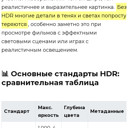
реалистичнее и выразительнее картинка.
Без
HDR многие детали в тенях и светах попросту
теряются
, особенно заметно это при
просмотре фильмов с эффектными
световыми сценами или играх с
реалистичным освещением.
📊 Основные стандарты HDR:
сравнительная таблица
Макс.
Глубина
Стандарт
Метаданные
яркость
цвета
1 000–4