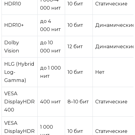
HDR10
10 бит
Статические
000 нит
до 4
HDR10+
10 бит
Динамически
000 нит
Dolby
до 10
12 бит
Динамически
Vision
000 нит
HLG (Hybrid
до 1 000
Log-
10 бит
Нет
нит
Gamma)
VESA
DisplayHDR
400 нит
8–10 бит
Статические
400
VESA
1 000
DisplayHDR
10 бит
Статические
нит